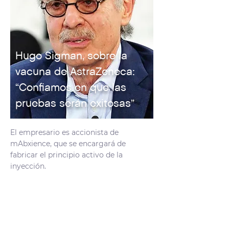
Hugo Sigman, sobre la
vacuna de AstraZeneca:
“Confiamos en que las
pruebas serán exitosas”
El empresario es accionista de
mAbxience, que se encargará de
fabricar el principio activo de la
inyección.