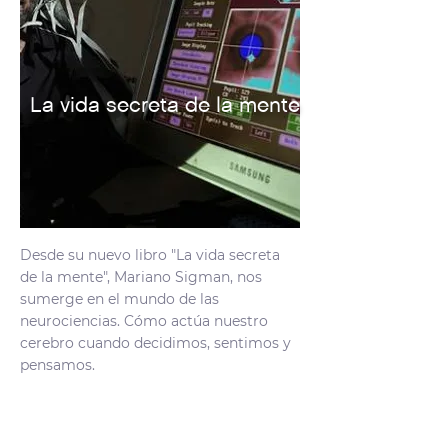
La vida secreta de la mente
Desde su nuevo libro "La vida secreta
de la mente", Mariano Sigman, nos
sumerge en el mundo de las
neurociencias. Cómo actúa nuestro
cerebro cuando decidimos, sentimos y
pensamos.