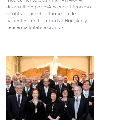
medicamento biosimilar VIVAXXIA,
desarrollado por mAbxience. El mismo
se utiliza para el tratamiento de
pacientes con Linfoma No Hodgkin y
Leucemia linfática crónica.
Silvia Gold recibío la
Medalla de Oro de la Real