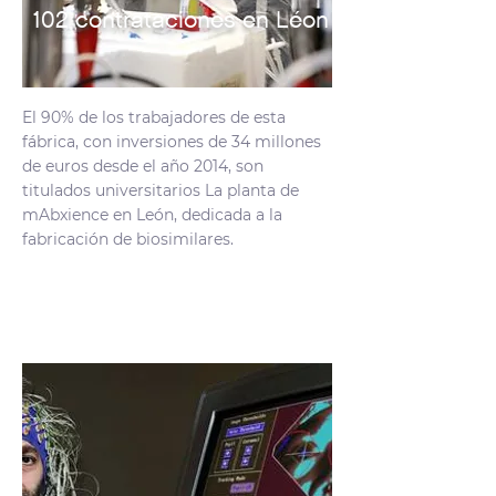
102 contrataciones en Léon
El 90% de los trabajadores de esta
fábrica, con inversiones de 34 millones
de euros desde el año 2014, son
titulados universitarios La planta de
mAbxience en León, dedicada a la
fabricación de biosimilares.