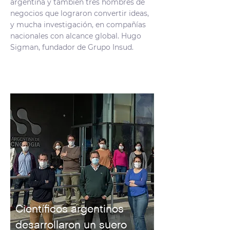
argentina y también tres hombres de
negocios que lograron convertir ideas,
y mucha investigación, en compañías
nacionales con alcance global. Hugo
Sigman, fundador de Grupo Insud.
Científicos argentinos
desarrollaron un suero