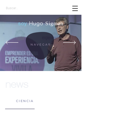
Hugo
soy
Sigman
NAVEGAR
news
CIENCIA