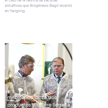
el caso de la fábrica de vacunas
antiaftosa que Biogénesis Bagó levantó
en Yangling.
mAbxience lanza dos
productos y quiere llegar a