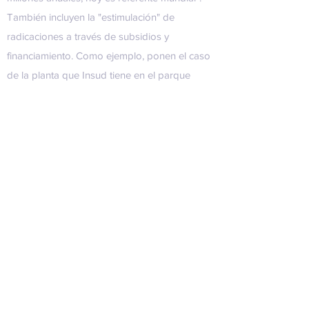
También incluyen la "estimulación" de
radicaciones a través de subsidios y
financiamiento. Como ejemplo, ponen el caso
de la planta que Insud tiene en el parque
industrial de Azuqueca de Henares
(Guadalajara, España), que construyeron hace
15 años con una subvención del 30% y un
crédito blando equivalente al 20%.
"Empleamos a 800 personas y ya pagamos
impuestos por mucho más que eso", señalan
los empresarios. Admiten que en la Argentina
está "desprestigiado" el concepto de subsidio
porque muchos empresarios "defraudaron al
Estado, hicieron mal uso". Insisten en que el
país debe tener un proyecto de desarrollo e
identificar los sectores a los que impulsar: "No