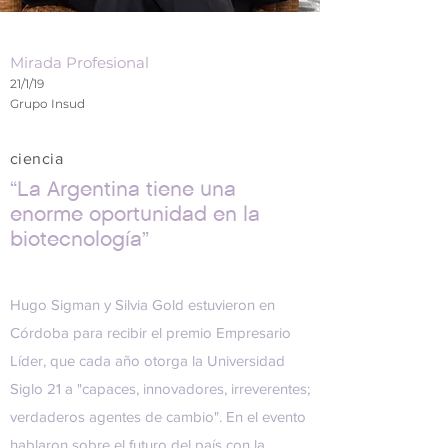
Mirada Profesional
21/1/19
Grupo Insud
ciencia
“La Argentina tiene una
enorme oportunidad en la
biotecnología”
Hugo Sigman y Silvia Gold estuvieron en
Córdoba para recibir el premio Empresario
Líder, que cada año otorga la Universidad
Siglo 21 a "capaces, innovadores, irreverentes;
verdaderos agentes de cambio". En el evento
hablaron sobre el futuro del país con la