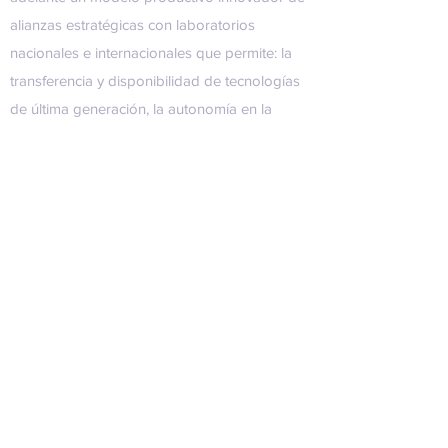
alianzas estratégicas con laboratorios
nacionales e internacionales que permite: la
transferencia y disponibilidad de tecnologías
de última generación, la autonomía en la
producción y provisión de productos
estratégicos que anteriormente debían
importarse, la generación de nuevas fuentes
de trabajo con profesionales altamente
calificados, el reemplazo de importaciones y
la generación de un importante potencial
exportador. Hugo Sigman es fundador y CEO
del Grupo Insud y accionista de dicha
empresa farmacéutica. En relación a la visita
de los ministros, Sigman contó: “Para
nosotros es muy bueno que vengan a ver el
proceso de producción , que se conozca y se