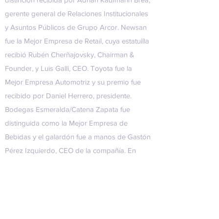
gerente general de Relaciones Institucionales
y Asuntos Públicos de Grupo Arcor. Newsan
fue la Mejor Empresa de Retail, cuya estatuilla
recibió Rubén Cherñajovsky, Chairman &
Founder, y Luis Galli, CEO. Toyota fue la
Mejor Empresa Automotriz y su premio fue
recibido por Daniel Herrero, presidente.
Bodegas Esmeralda/Catena Zapata fue
distinguida como la Mejor Empresa de
Bebidas y el galardón fue a manos de Gastón
Pérez Izquierdo, CEO de la compañía. En
tanto, la Mejor Empresa de Real Estate fue
IRSA Propiedades Comerciales, y recibió
Eduardo Elsztain, presidente Grupo IRSA. En
tanto, la Mejor Empresa de Seguros fue La
Caja, cuyo premio fue entregado a Jorge