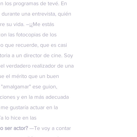
en los programas de tevé. En
 durante una entrevista, quién
bre su vida. –¡¿Me estás
con las fotocopias de los
lo que recuerde, que es casi
oria a un director de cine. Soy
 el verdadero realizador de una
que el mérito que un buen
r "amalgamar" ese guion,
taciones y en la más adecuada
 me gustaría actuar en la
a lo hice en las
o ser actor?
—Te voy a contar