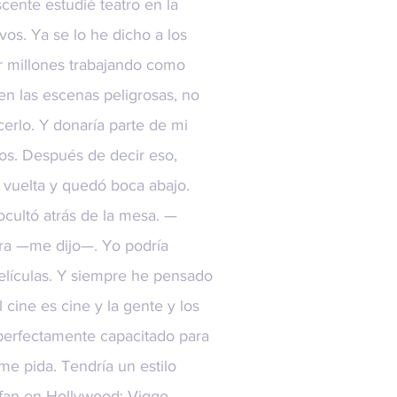
cente estudié teatro en la
os. Ya se lo he dicho a los
r millones trabajando como
en las escenas peligrosas, no
erlo. Y donaría parte de mi
os. Después de decir eso,
a vuelta y quedó boca abajo.
cultó atrás de la mesa. —
era —me dijo—. Yo podría
elículas. Y siempre he pensado
cine es cine y la gente y los
perfectamente capacitado para
me pida. Tendría un estilo
unfan en Hollywood: Viggo