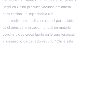
Bagó en China produce vacunas antiaftosa
para cerdos. La importancia del
emprendimiento radica en que el país asiático
es el principal mercado mundial en materia
porcina y que crece fuerte en lo que respecta
al desarrollo de ganado vacuno. "China esta
produciendo cada vez más cabezas de
ganado, pero la demanda viene ganando,
ese es un fenómeno que miramos con mucha
atención porque es un negocio que puede
ser muy importante para nosotros", subrayó
Perretta. Para el directivo de Bogénesis Bagó,
el "boom chino por la carne vacuna se vio en
la gira del presidente Mauricio Macri, donde
hubo mucho interés por aumentar las ventas
de carne". La planta instalada en la provincia