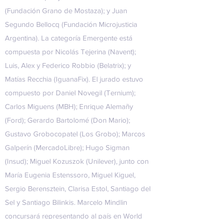
(Fundación Grano de Mostaza); y Juan
Segundo Bellocq (Fundación Microjusticia
Argentina). La categoría Emergente está
compuesta por Nicolás Tejerina (Navent);
Luis, Alex y Federico Robbio (Belatrix); y
Matías Recchia (IguanaFix). El jurado estuvo
compuesto por Daniel Novegil (Ternium);
Carlos Miguens (MBH); Enrique Alemañy
(Ford); Gerardo Bartolomé (Don Mario);
Gustavo Grobocopatel (Los Grobo); Marcos
Galperín (MercadoLibre);
Hugo Sigman
(
Insud
); Miguel Kozuszok (Unilever), junto con
María Eugenia Estenssoro, Miguel Kiguel,
Sergio Berensztein, Clarisa Estol, Santiago del
Sel y Santiago Bilinkis. Marcelo Mindlin
concursará representando al país en World