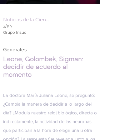
Noticias de la Ciencia
2/1/17
Grupo Insud
Generales
Leone, Golombek, Sigman:
decidir de acuerdo al
momento
La doctora María Juliana Leone, se preguntó:
¿Cambia la manera de decidir a lo largo del
día? ¿Modula nuestro reloj biológico, directa o
indirectamente, la actividad de las neuronas
que participan a la hora de elegir una u otra
opción? La respuesta fue revelada junto a los