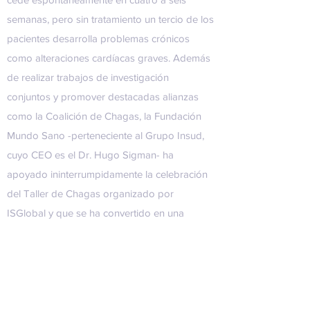
semanas, pero sin tratamiento un tercio de los
pacientes desarrolla problemas crónicos
como alteraciones cardíacas graves. Además
de realizar trabajos de investigación
conjuntos y promover destacadas alianzas
como la Coalición de Chagas, la
Fundación
Mundo Sano
-perteneciente al
Grupo Insud
,
cuyo CEO es el Dr. Hugo Sigman- ha
apoyado ininterrumpidamente la celebración
del Taller de Chagas organizado por
ISGlobal y que se ha convertido en una
referencia internacional en el sector, así como
diferentes estudios científicos y de
sensibilización social relacionados con el
Chagas, las infecciones por helmintos y la
malaria.