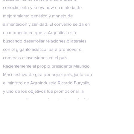
conocimiento y know how en materia de
mejoramiento genético y manejo de
alimentación y sanidad. El convenio se da en
un momento en que la Argentina está
buscando desarrollar relaciones bilaterales
con el gigante asiático, para promover el
comercio e inversiones en el país.
Recientemente el propio presidente Mauricio
Macri estuvo de gira por aquel país, junto con
el ministro de Agroindustria Ricardo Buryaile,
y uno de los objetivos fue promocionar la
carne argentina, para elevar la demanda del
que ya se posiciona como el principal
mercado cárnico argentino. De hecho, el país,
junto con los Estados Unidos y Brasil, son los
principales proveedores de alimentos de