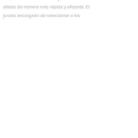
atletas de manera más rápida y eficiente. El
jurado encargado de seleccionar a los
ganadores estuvo presidido por González
Fraga e integrado por prestigiosos
representantes, tanto del sector público como
privado, relacionados al ámbito
emprendedor: Enrique Avogadro,
exsecretario de Cultura y Creatividad del
Ministerio de Cultura (representado por
Magdalena Suárez); Rubén César,
Subsecretario de Emprendedores del
Ministerio de Producción de la Nación
(representado por Federico Márquez); Andrés
Colombo, ganador del Concurso
Emprendimientos Innovadores Banco Nación
2015 y Coordinador de la Incubadora de