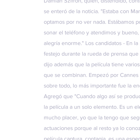
Damián Szifron, quien, distendido, co
se enteró de la noticia. "Estaba con Marí
optamos por no ver nada. Estábamos por
sonar el teléfono y atendimos y bueno,
alegría enorme." Los candidatos - En la
festejo durante la rueda de prensa que 
dijo además que la película tiene vario
que se combinan. Empezó por Cannes y 
sobre todo, lo más importante fue la en
Agregó que "Cuando algo así se produce
la película a un solo elemento. Es un e
mucho placer, yo que la tengo que segu
actuaciones porque al resto ya lo cono
película captura, contagia, es una espe