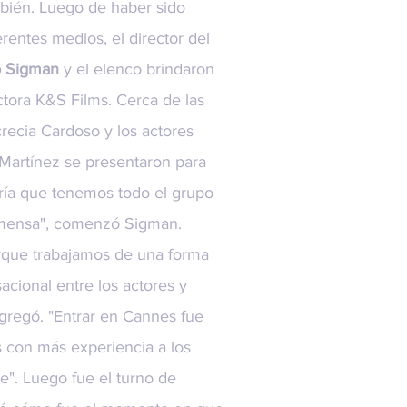
mbién. Luego de haber sido
rentes medios, el director del
 Sigman
y el elenco brindaron
ctora
K&S Films
. Cerca de las
ucrecia Cardoso y los actores
 Martínez se presentaron para
gría que tenemos todo el grupo
inmensa", comenzó Sigman.
orque trabajamos de una forma
ional entre los actores y
 agregó. "Entrar en Cannes fue
es con más experiencia a los
". Luego fue el turno de