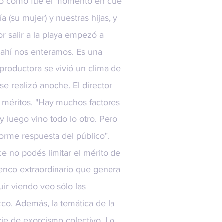
ntó cómo fue el momento en que
a (su mujer) y nuestras hijas, y
 salir a la playa empezó a
 ahí nos enteramos. Es una
 productora se vivió un clima de
se realizó anoche. El director
s méritos. "Hay muchos factores
luego vino todo lo otro. Pero
orme respuesta del público".
 no podés limitar el mérito de
lenco extraordinario que genera
ir viendo veo sólo las
zco. Además, la temática de la
cie de exorcismo colectivo. Lo