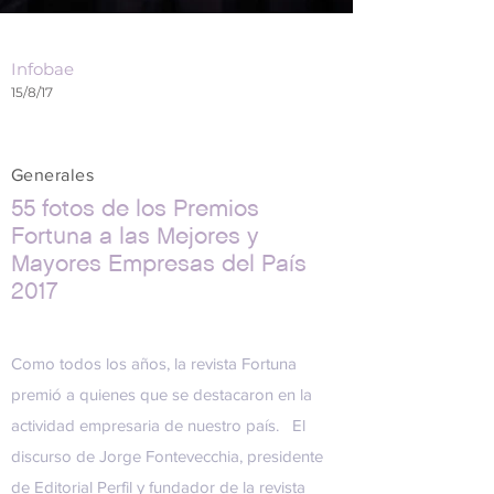
Infobae
15/8/17
Generales
55 fotos de los Premios
Fortuna a las Mejores y
Mayores Empresas del País
2017
Como todos los años, la revista Fortuna
premió a quienes que se destacaron en la
actividad empresaria de nuestro país. El
discurso de Jorge Fontevecchia, presidente
de Editorial Perfil y fundador de la revista